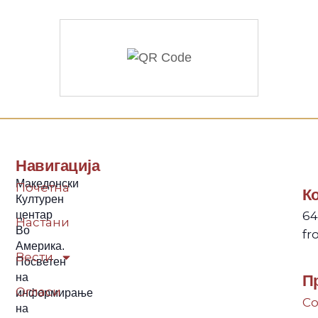
Навигација
Македонски
Почетна
К
Културен
64
центар
Настани
Во
fr
Америка.
Вести
Посветен
на
П
Огласи
информирање
Co
на