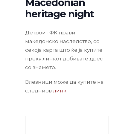
Macedonian
heritage night
Детроит ФК прави
македонско наследство, со
секоја карта што ќе ја купите
преку линкот добивате дрес
со знамето.
Влезници може да купите на
следниов
линк