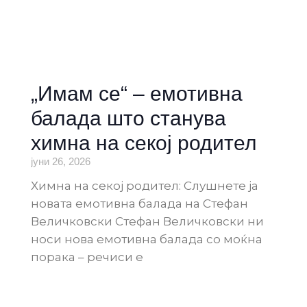
„Имам се“ – емотивна
балада што станува
химна на секој родител
јуни 26, 2026
Химна на секој родител: Слушнете ја
новата емотивна балада на Стефан
Величковски Стефан Величковски ни
носи нова емотивна балада со моќна
порака – речиси е