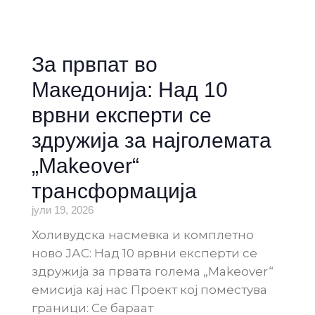
За првпат во
Македонија: Над 10
врвни експерти се
здружија за најголемата
„Makeover“
трансформација
јули 19, 2026
Холивудска насмевка и комплетно
ново ЈАС: Над 10 врвни експерти се
здружија за првата голема „Makeover“
емисија кај нас Проект кој поместува
граници: Се бараат