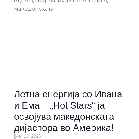
едно од најтрагичните поглавја од
македонската
Летна енергија со Ивана
и Ема – „Hot Stars“ ја
освојува македонската
дијаспора во Америка!
јуни 13, 2026