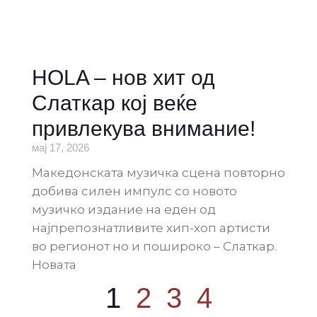
HOLA – нов хит од
Слаткар кој веќе
привлекува внимание!
мај 17, 2026
Македонската музичка сцена повторно
добива силен импулс со новото
музичко издание на еден од
најпрепознатливите хип-хоп артисти
во регионот но и пошироко – Слаткар.
Новата
1
2
3
4