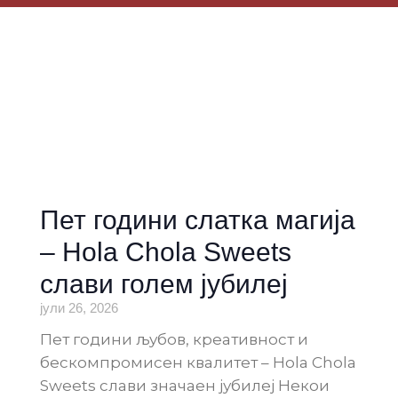
Пет години слатка магија
– Hola Chola Sweets
слави голем јубилеј
јули 26, 2026
Пет години љубов, креативност и
бескомпромисен квалитет – Hola Chola
Sweets слави значаен јубилеј Некои