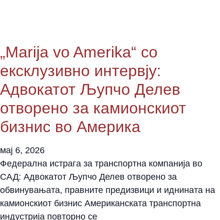
„Marija vo Amerika“ со
ексклузивно интервју:
Адвокатот Љупчо Делев
отворено за камионскиот
бизнис во Америка
мај 6, 2026
Федерална истрага за транспортна компанија во
САД: Адвокатот Љупчо Делев отворено за
обвинувањата, правните предизвици и иднината на
камионскиот бизнис Американската транспортна
индустрија повторно се