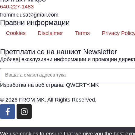
640-227-1483
frommk.usa@gmail.com
Правни информации
Cookies
Disclaimer
Terms
Privacy Polic
Претплати се на нашиот Newsletter
Добивај ексклузивни информации и промоции директн
Изработка на веб страна: QWERTY.MK
© 2026 FROM MK. All Rights Reserved.
We use cookies to ensure that we give you the best exper