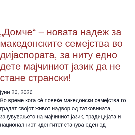
„Домче“ – новата надеж за
македонските семејства во
дијаспората, за ниту едно
дете мајчиниот јазик да не
стане странски!
јуни 26, 2026
Во време кога сè повеќе македонски семејства го
градат својот живот надвор од татковината,
зачувувањето на мајчиниот јазик, традицијата и
националниот идентитет станува еден од