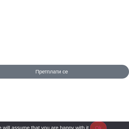
Претплати се
 will assume that you are happy with it.
Ok