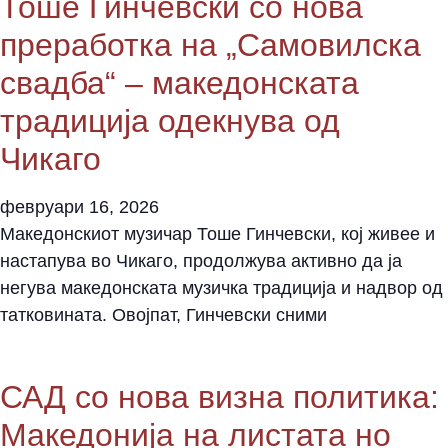
Тоше Гинчевски со нова
преработка на „Самовилска
свадба“ – македонската
традиција одекнува од
Чикаго
февруари 16, 2026
Македонскиот музичар Тоше Гинчевски, кој живее и
настапува во Чикаго, продолжува активно да ја
негува македонската музичка традиција и надвор од
татковината. Овојпат, Гинчевски сними
САД со нова визна политика:
Македонија на листата но