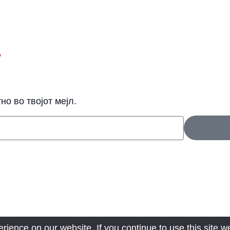
y
о во твојот мејл.
ience on our website. If you continue to use this site we