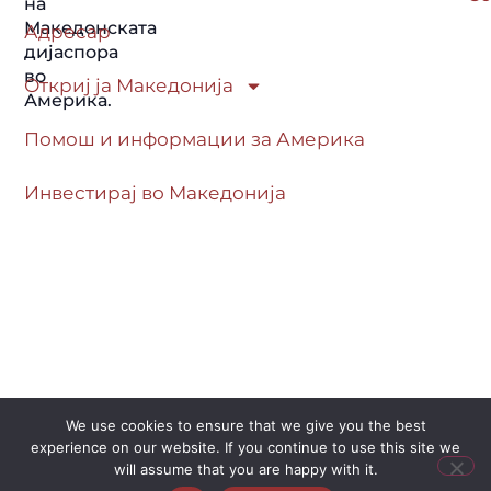
на
Македонската
Адресар
дијаспора
во
Откриј ја Македонија
Америка.
Помош и информации за Америка
Инвестирај во Македонија
We use cookies to ensure that we give you the best
© 2026 FROM MK. All Rights Reserved.
experience on our website. If you continue to use this site we
will assume that you are happy with it.